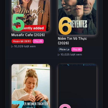
5
6
Musafir Cafe
(2026)
Niềm Tin Vô Thực
Hoàn tất (8/8)
Phụ đề
(2026)
▷ 10,029 lượt xem
Phim Lẻ
Phụ đề
▷ 10,025 lượt xem