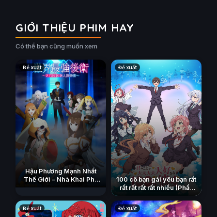
GIỚI THIỆU PHIM HAY
Có thể bạn cũng muốn xem
Đề xuất
Đề xuất
Hậu Phương Mạnh Nhất
100 cô bạn gái yêu bạn rất
Thế Giới – Nhà Khai Phá
rất rất rất rất nhiều (Phần
Tân Binh Của Vương Quốc
3)
Mê Cung
(2023)
(2026)
Đề xuất
Đề xuất