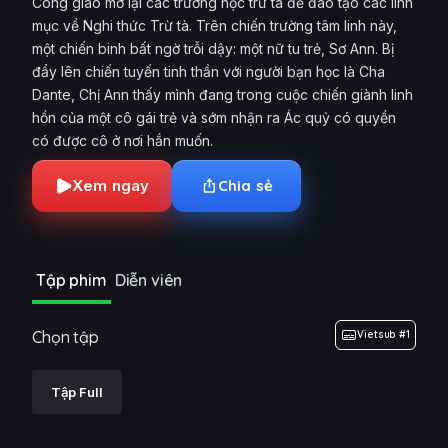
Công giáo mở lại các trường học trừ tà để đào tạo các linh
mục về Nghi thức Trừ tà. Trên chiến trường tâm linh này,
một chiến binh bất ngờ trỗi dậy: một nữ tu trẻ, Sơ Ann. Bị
đẩy lên chiến tuyến tinh thần với người bạn học là Cha
Dante, Chị Ann thấy mình đang trong cuộc chiến giành linh
hồn của một cô gái trẻ và sớm nhận ra Ác quỷ có quyền
có được cô ở nơi hắn muốn.
Xem ngay
Chia sẻ
Tập phim
Diễn viên
Chọn tập
Vietsub #1
Tập Full