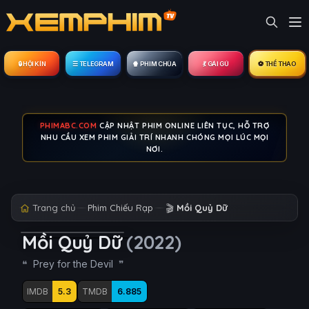
🔒︎ HỘI KÍN
☰ TELEGRAM
🍿 PHIM CHÙA
💃 GÁI GÚ
⚽ THỂ THAO
PHIMABC.COM
CẬP NHẬT PHIM ONLINE LIÊN TỤC, HỖ TRỢ
NHU CẦU XEM PHIM GIẢI TRÍ NHANH CHÓNG MỌI LÚC MỌI
NƠI.
Trang chủ
Phim Chiếu Rạp
🎬
Mồi Quỷ Dữ
Mồi Quỷ Dữ
(2022)
Prey for the Devil
IMDB
5.3
TMDB
6.885