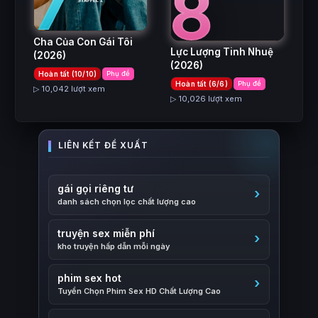
7
8
Cha Của Con Gái Tôi
Lực Lượng Tinh Nhuệ
(2026)
(2026)
Hoàn tất (10/10)
Phụ đề
Hoàn tất (6/6)
Phụ đề
▷ 10,042 lượt xem
▷ 10,026 lượt xem
gái gọi riêng tư
danh sách chọn lọc chất lượng cao
truyện sex miễn phí
kho truyện hấp dẫn mỗi ngày
phim sex hot
Tuyển Chọn Phim Sex HD Chất Lượng Cao