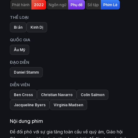
Phát hành
2022
Ngôn ngữ
Phụ đề
Số tập
Phim Lẻ
THỂ LOẠI
Bí ẩn
Kinh Dị
QUỐC GIA
Âu Mỹ
ĐẠO DIỄN
Daniel Stamm
DIỄN VIÊN
Ben Cross
Christian Navarro
Colin Salmon
Jacqueline Byers
Virginia Madsen
Nội dung phim
Để đối phó với sự gia tăng toàn cầu về quỷ ám, Giáo hội