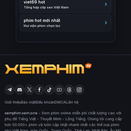
viet69 hot
Tổng hợp clip sex Việt Nam
phim hot mới nhất
thư viện phim chọn lọc
Giới thiệu
Bảo mật
Điều khoản
DMCA
Liên hệ
xemphim.xem.one
- Xem phim online miễn phí chất lượng cao với
phụ đề Tiếng Việt - Thuyết Minh - Lồng Tiếng. Chúng tôi cung cấp
hơn 50.000+ phim và luôn cập nhật nhanh nhất các thể loại phim
như Việt Nam, Hàn Quốc, Trung Quốc, Thái Lan, Nhật Bản, Âu Mỹ,..