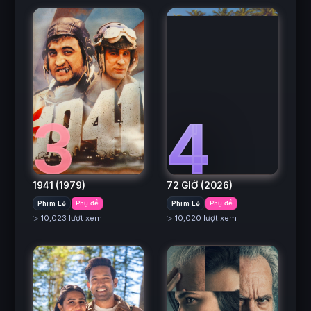
3
4
1941
(1979)
72 GIỜ
(2026)
Phim Lẻ
Phụ đề
Phim Lẻ
Phụ đề
▷ 10,023 lượt xem
▷ 10,020 lượt xem