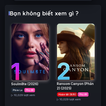
Bạn không biết xem gì ?
2
1
Ransom Canyon (Phần
Soulm8te
(2026)
2)
(2025)
Phim Lẻ
Phụ đề
Hoàn tất (8/8)
Phụ đề
▷ 10,029 lượt xem
▷ 10,029 lượt xem