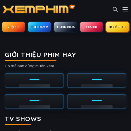
🔒︎ HỘI KÍN
☰ TELEGRAM
🍿 PHIM CHÙA
💃 GÁI GÚ
⚽ THỂ THAO
GIỚI THIỆU PHIM HAY
Có thể bạn cũng muốn xem
TV SHOWS
Tập 3/4
Tập 5/8
Ụ
PHỤ
HD
HD