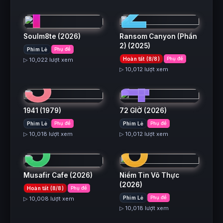
1
2
Soulm8te
(2026)
Ransom Canyon (Phần
2)
(2025)
Phim Lẻ
Phụ đề
3
4
Hoàn tất (8/8)
Phụ đề
▷ 10,022 lượt xem
▷ 10,012 lượt xem
1941
(1979)
72 GIỜ
(2026)
5
6
Phim Lẻ
Phụ đề
Phim Lẻ
Phụ đề
▷ 10,018 lượt xem
▷ 10,012 lượt xem
Musafir Cafe
(2026)
Niềm Tin Vô Thực
(2026)
Hoàn tất (8/8)
Phụ đề
Phim Lẻ
Phụ đề
▷ 10,008 lượt xem
▷ 10,018 lượt xem