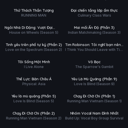
 804/804
Hoàn tất (12/12)
Ụ
PHỤ
HD
HD
Thử Thách Thần Tượng
Đại chiến tầng lớp ẩm thực
ĐỀ
RUNNING MAN
Culinary Class Wars
tất (14/10)
Hoàn tất (8/8)
Ụ
PHỤ
HD
HD
Ngôi Nhà Di Động: Vượt Đại
Mai mối Ấn Độ (Phần 3)
ĐỀ
House on Wheels (Season 5)
Indian Matchmaking (Season 3)
Dương (Phần 5)
 tất (7/7)
Hoàn tất (6/6)
Ụ
PHỤ
HD
HD
Tình yêu trên phổ tự kỷ (Phần 2)
Tim Robinson: Tôi nghĩ bạn nên
ĐỀ
Love on the Spectrum (Season 2)
I Think You Should Leave with Tim
ra về (Phần 3)
 648/648
Hoàn tất (24/24)
Robinson (Season 3)
Ụ
P.ĐỀ +
HD
HD
Tôi Sống Một Mình
Vỏ Bọc
T.MINH
I Live Alone
The Sparrow's Gambit
 tất (12/12)
Hoàn tất (13/13)
Ụ
PHỤ
HD
HD
Thể Lực: Bản Châu Á
Yêu Là Mù Quáng (Phần 9)
ĐỀ
Physical: Asia
Love Is Blind (Season 9)
 tất (11/11)
Hoàn tất (15/15)
Ụ
LỒNG
HD
HD
Yêu là mù quáng (Phần 5)
Chạy Đi Chờ Chi (Phần 1)
TIẾNG
Love Is Blind (Season 5)
Running Man Vietnam (Season 1)
tất (16/16)
Hoàn tất (10/10)
G
PHỤ
HD
HD
Chạy Đi Chờ Chi (Phần 2)
Nhóm Vocal Nam Đỉnh Nhất
G
ĐỀ
Running Man Vietnam (Season 2)
Build Up: Vocal Boy Group Survival
 tất (6/6)
Hoàn tất (12/12)
Ụ
PHỤ