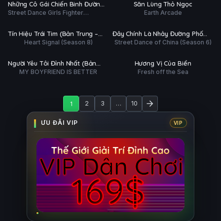
HD
HD
Những Cô Gái Chiến Binh Đường
Săn Lùng Thỏ Ngọc
ĐỀ
Street Dance Girls Fighter
Earth Arcade
Phố (Phần 2)
 tất (13/13)
Hoàn tất (37/37)
(Season 2)
Ụ
PHỤ
HD
HD
Tín Hiệu Trái Tim (Bản Trung –
Đây Chính Là Nhảy Đường Phố
ĐỀ
Heart Signal (Season 8)
Street Dance of China (Season 6)
Mùa 8)
(Phần 6)
 tất (7/7)
Hoàn tất (13/13)
Ụ
PHỤ
HD
HD
Người Yêu Tôi Đỉnh Nhất (Bản
Hương Vị Của Biển
ĐỀ
MY BOYFRIEND IS BETTER
Fresh off the Sea
Hàn)
1
2
3
…
10