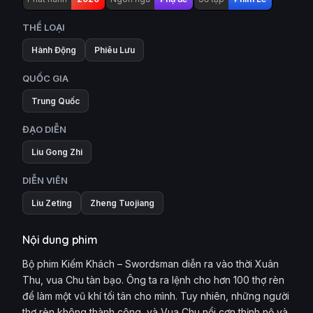
THỂ LOẠI
Hành Động
Phiêu Lưu
QUỐC GIA
Trung Quốc
ĐẠO DIỄN
Liu Gong Zhi
DIỄN VIÊN
Liu Zeting
Zheng Tuojiang
Nội dung phim
Bộ phim Kiếm Khách – Swordsman diễn ra vào thời Xuân
Thu, vua Chu tàn bạo. Ông ta ra lệnh cho hơn 100 thợ rèn
để làm một vũ khí tối tân cho mình. Tuy nhiên, những người
thợ rèn không thành công, và Vua Chu nổi cơn thịnh nộ và