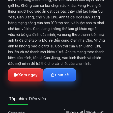
giết họ. Không còn sự lựa chọn nào khác, Feng Huzi giới
thiệu người học việc ẩn dật của bậc thầy chế tạo kiếm Ou
Yezi, Gan Jiang, cho Vua Chu. Anh ta đe dọa Gan Jiang
bằng mạng sống của hơn 100 thợ rèn, và buộc anh ta phải
chế tạo vũ khí. Gan Jiang không thể làm gì khác ngoài
việc rời bỏ gia đình của mình, và mang theo thanh kiếm mà
anh ta đã chế tạo ra Mo Ye đến cung điện nhà Chu. Nhưng
anh ta không bao giờ trở lại. Con trai của Gan Jiang, Chi,
lớn lên và trở thành một kiếm sĩ trẻ. Anh ta mang theo thanh
kiếm của mình, tên là Gan Jiang, vào kinh thành và chiến
đấu một mình để trả thù cho cái chết của cha mình.
Xem ngay
Chia sẻ
Tập phim
Diễn viên
Vietsub #1
Vietsub #2