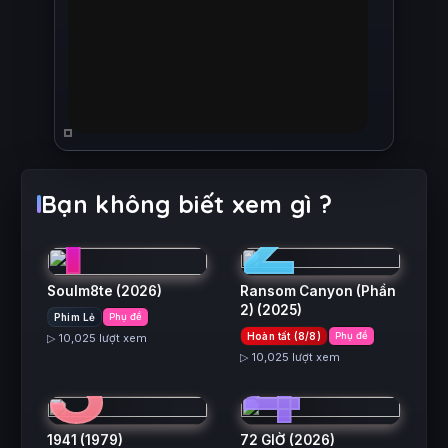
1
2
Bạn không biết xem gì ?
Soulm8te
(2026)
Ransom Canyon (Phần
2)
(2025)
Phim Lẻ
Phụ đề
3
4
Hoàn tất (8/8)
Phụ đề
▷ 10,025 lượt xem
▷ 10,025 lượt xem
1941
(1979)
72 GIỜ
(2026)