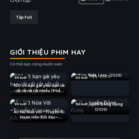
Chọn tập
Tập Full
GIỚI THIỆU PHIM HAY
Có thể bạn cũng muốn xem
Tạm Biệt, Lara
(2026)
Đề xuất
Đề xuất
100 cô bạn gái yêu bạn rất
rất rất rất rất nhiều (Phần
3)
(2023)
Lời nguyền Đông Cung
Đề xuất
Đề xuất
(2026)
Ác Nữ Nửa Vời ~Truyền Kì
Hoán Hồn Đổi Xác~
(2026)