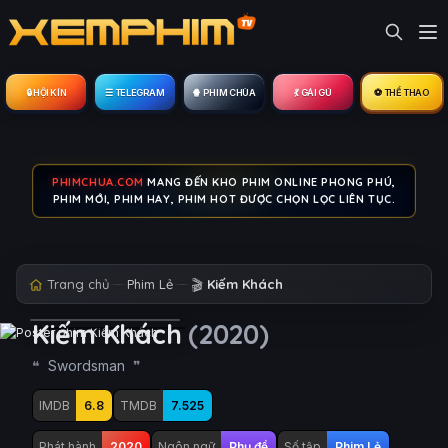
🔒︎ HỘI KÍN
☰ TELEGRAM
🍿 PHIM CHÙA
💃 GÁI GÚ
⚽ THỂ THAO
PHIMCHUA.COM
MANG ĐẾN KHO PHIM ONLINE PHONG PHÚ,
PHIM MỚI, PHIM HAY, PHIM HOT ĐƯỢC CHỌN LỌC LIÊN TỤC.
Trang chủ
Phim Lẻ
🎬
Kiếm Khách
Kiếm Khách
(2020)
Swordsman
IMDB
6.8
TMDB
7.525
Phát hành
2020
Ngôn ngữ
Phụ đề
Số tập
Phim Lẻ