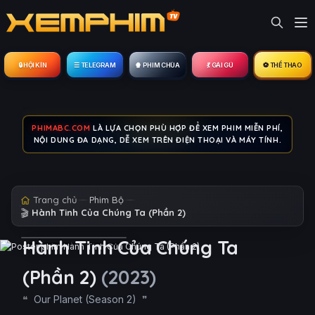
🔒︎ HỘI KÍN
☰ TELEGRAM
🍿 PHIM CHÙA
💃 GÁI GÚ
⚽ THỂ THAO
PHIMABC.COM
LÀ LỰA CHỌN PHÙ HỢP ĐỂ XEM PHIM MIỄN PHÍ,
NỘI DUNG ĐA DẠNG, DỄ XEM TRÊN ĐIỆN THOẠI VÀ MÁY TÍNH.
Trang chủ
Phim Bộ
🎬
Hành Tinh Của Chúng Ta (Phần 2)
Hành Tinh Của Chúng Ta
(Phần 2)
(2023)
Our Planet (Season 2)