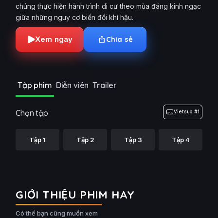
chúng thực hiện hành trình di cư theo mùa đáng kinh ngạc
giữa những nguy cơ biến đổi khí hậu.
Xem ngay
Chia sẻ
Tập phim
Diễn viên
Trailer
Chọn tập
Vietsub #1
Tập 1
Tập 2
Tập 3
Tập 4
GIỚI THIỆU PHIM HAY
Có thể bạn cũng muốn xem