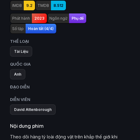
IMDB
9.2
TMDB
8.512
Phát hành
2023
Ngôn ngữ
Phụ đề
Số tập
Hoàn tất (4/4)
THỂ LOẠI
Tài Liệu
QUỐC GIA
Anh
ĐẠO DIỄN
DIỄN VIÊN
David Attenborough
Nội dung phim
Theo dõi hàng tỷ loài động vật trên khắp thế giới khi