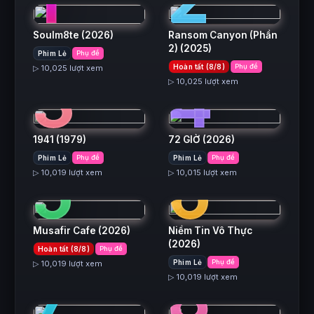
Soulm8te
(2026)
Ransom Canyon (Phần
2)
(2025)
Phim Lẻ
Phụ đề
3
4
Hoàn tất (8/8)
Phụ đề
▷ 10,025 lượt xem
▷ 10,025 lượt xem
1941
(1979)
72 GIỜ
(2026)
5
6
Phim Lẻ
Phụ đề
Phim Lẻ
Phụ đề
▷ 10,019 lượt xem
▷ 10,015 lượt xem
Musafir Cafe
(2026)
Niềm Tin Vô Thực
(2026)
Hoàn tất (8/8)
Phụ đề
7
8
Phim Lẻ
Phụ đề
▷ 10,019 lượt xem
▷ 10,019 lượt xem