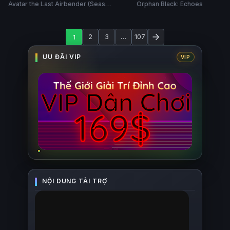
Avatar the Last Airbender (Season
Orphan Black: Echoes
(Phần 2)
2)
1
2
3
…
107