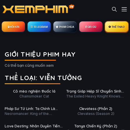
🔒︎ HỘI KÍN
☰ TELEGRAM
🍿 PHIM CHÙA
💃 GÁI GÚ
⚽ THỂ THAO
GIỚI THIỆU PHIM HAY
Có thể bạn cũng muốn xem
THỂ LOẠI: VIỄN TƯỞNG
ập 4/12
Tập 4/26
Ụ
PHỤ
HD
HD
Cô mèo nghiện thuốc lá
Trọng Giáp Hiệp Sĩ Chuyển Sinh
ĐỀ
Chainsmoker Cat
The Exiled Heavy Knight Knows
Bị Lưu Đày Trở Nên Vô Địch Nhờ
ập 3/60
Tập 3/12
How to Game the System
Kiến Thức Về Game
Ụ
PHỤ
HD
HD
Pháp Sư Tử Linh: Ta Chính Là
Clevatess (Phần 2)
ĐỀ
Necromancer: King of the
Clevatess (Season 2)
Thiên Tai
ập 2/10
Tập 3/12
Scourge
Ụ
PHỤ
HD
HD
Love Destiny: Nhân Duyên Tiền
Tanya Chiến Ký (Phần 2)
ĐỀ