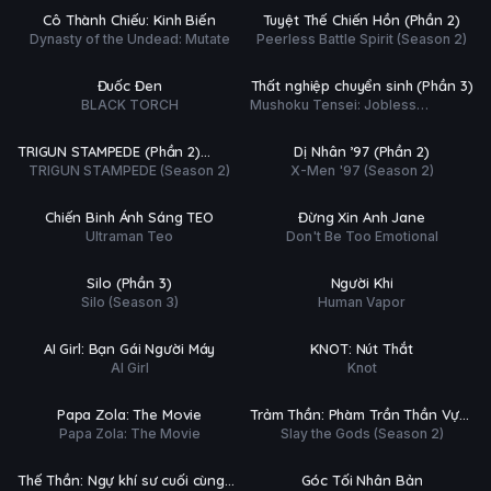
Ụ
PHỤ
HD
HD
Cô Thành Chiếu: Kinh Biến
Tuyệt Thế Chiến Hồn (Phần 2)
ĐỀ
Dynasty of the Undead: Mutate
Peerless Battle Spirit (Season 2)
ập 3/12
Tập 4/12
Ụ
PHỤ
HD
HD
Đuốc Đen
Thất nghiệp chuyển sinh (Phần 3)
ĐỀ
BLACK TORCH
Mushoku Tensei: Jobless
 tất (12/12)
Tập 6/9
Reincarnation (Season 3)
Ụ
PHỤ
HD
HD
TRIGUN STAMPEDE (Phần 2)
Dị Nhân ’97 (Phần 2)
ĐỀ
TRIGUN STAMPEDE (Season 2)
X-Men '97 (Season 2)
Stargaze
ập 1/28
Tập 4/12
Ụ
PHỤ
HD
HD
Chiến Binh Ánh Sáng TEO
Đừng Xin Anh Jane
ĐỀ
Ultraman Teo
Don't Be Too Emotional
ập 3/10
Hoàn tất (8/8)
Ụ
PHỤ
HD
HD
Silo (Phần 3)
Người Khí
ĐỀ
Silo (Season 3)
Human Vapor
ập 4/10
Tập 4/12
Ụ
PHỤ
HD
HD
AI Girl: Bạn Gái Người Máy
KNOT: Nút Thắt
ĐỀ
AI Girl
Knot
Phim Lẻ
Tập 7/15
Ụ
PHỤ
HD
HD
Papa Zola: The Movie
Trảm Thần: Phàm Trần Thần Vực
ĐỀ
Papa Zola: The Movie
Slay the Gods (Season 2)
(Phần 2)
 tất (7/7)
Tập 9/10
Ụ
PHỤ
HD
HD
Thế Thần: Ngự khí sư cuối cùng
Góc Tối Nhân Bản
ĐỀ