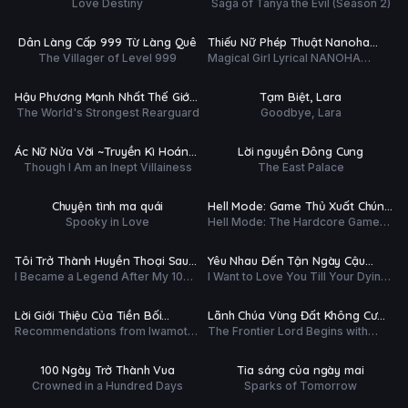
Love Destiny
Saga of Tanya the Evil (Season 2)
Định
ập 5/12
Tập 3/12
Ụ
PHỤ
HD
HD
Dân Làng Cấp 999 Từ Làng Quê
Thiếu Nữ Phép Thuật Nanoha
ĐỀ
The Villager of Level 999
Magical Girl Lyrical NANOHA
EXCEEDS
ập 3/12
Tập 3/12
EXCEEDS Gun Blaze Vengeance
Ụ
PHỤ
HD
HD
Hậu Phương Mạnh Nhất Thế Giới
Tạm Biệt, Lara
ĐỀ
The World's Strongest Rearguard
Goodbye, Lara
– Nhà Khai Phá Tân Binh Của
ập 2/11
Hoàn tất (8/8)
Vương Quốc Mê Cung
Ụ
P.ĐỀ +
HD
HD
Ác Nữ Nửa Vời ~Truyền Kì Hoán
Lời nguyền Đông Cung
T.MINH
Though I Am an Inept Villainess
The East Palace
Hồn Đổi Xác~
ập 1/12
Tập 3/12
Ụ
PHỤ
HD
HD
Chuyện tình ma quái
Hell Mode: Game Thủ Xuất Chúng
ĐỀ
Spooky in Love
Hell Mode: The Hardcore Gamer
Tung Hoành Chốn Dị Giới Hỗn
ập 3/12
Tập 2/13
Dominates In Another World With
Nguyên (Phần 2)
Garbage Balancing (Season 2)
Ụ
PHỤ
HD
HD
Tôi Trở Thành Huyền Thoại Sau
Yêu Nhau Đến Tận Ngày Cậu
ĐỀ
I Became a Legend After My 10
I Want to Love You Till Your Dying
Trận Chiến Cuối Cùng Kéo Dài 10
Biến Mất
ập 3/12
Tập 3/12
Year-Long Last Stand
Day
Năm
Ụ
PHỤ
HD
HD
Lời Giới Thiệu Của Tiền Bối
Lãnh Chúa Vùng Đất Không Cư
ĐỀ
Recommendations from Iwamoto-
The Frontier Lord Begins with
Iwamoto
Dân
ập 5/25
Tập 3/12
Senpai
Zero Subjects
Ụ
PHỤ
HD
HD
100 Ngày Trở Thành Vua
Tia sáng của ngày mai
ĐỀ
Crowned in a Hundred Days
Sparks of Tomorrow
ập 8/41
Tập 4/30