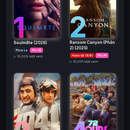
2
1
Ransom Canyon (Phần
Soulm8te
(2026)
2)
(2025)
Phim Lẻ
Phụ đề
Hoàn tất (8/8)
Phụ đề
▷ 10,029 lượt xem
▷ 10,031 lượt xem