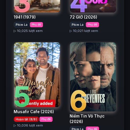
3
4
1941
(1979)
72 GIỜ
(2026)
Phim Lẻ
Phụ đề
Phim Lẻ
Phụ đề
▷ 10,025 lượt xem
▷ 10,021 lượt xem
5
6
Musafir Cafe
(2026)
Niềm Tin Vô Thực
Hoàn tất (8/8)
Phụ đề
(2026)
▷ 10,036 lượt xem
Phim Lẻ
Phụ đề