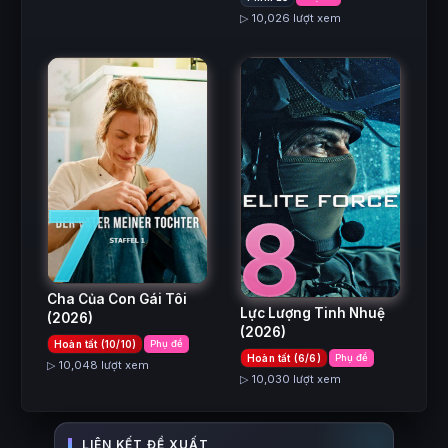
▷ 10,026 lượt xem
7
8
Cha Của Con Gái Tôi
Lực Lượng Tinh Nhuệ
(2026)
(2026)
Hoàn tất (10/10)
Phụ đề
Hoàn tất (6/6)
Phụ đề
▷ 10,048 lượt xem
▷ 10,030 lượt xem